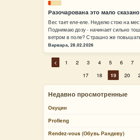
Разочарована это мало сказано
Вес тает еле-еле. Неделю стою на мест
Поднимаю дозу - начинает сильно тошн
ветром в поле? Страшно же повышать
Варвара,
28.02.2026
<
1
2
3
4
5
6
7
17
18
19
20
Недавно просмотренные
Окуцин
Profieng
Rendez-vous (Обувь Рандеву)