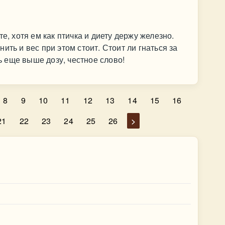
е, хотя ем как птичка и диету держу железно.
ить и вес при этом стоит. Стоит ли гнаться за
 еще выше дозу, честное слово!
8
9
10
11
12
13
14
15
16
21
22
23
24
25
26
>