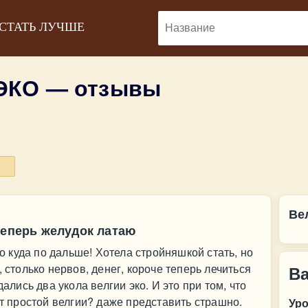
 СТАТЬ ЛУЧШЕ
 ЭКО — отзывы
:
Ве
теперь желудок латаю
до куда по дальше! Хотела стройняшкой стать, но
 столько нервов, денег, короче теперь лечиться
В
дались два укола велгии эко. И это при том, что
от простой велгии? даже представить страшно.
Ур