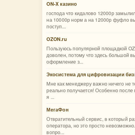
ON-X казино
господа что кидалово 12000р замыли
на 10000р норм а на 12000р фуфло вы
поступ...
OZON.ru
Пользуюсь популярной площадкой OZ
доволен, потому что здесь большой в
оформление з...
Экосистема для цифровизации биз
Мне как менеджеру важно ничего не те
реально получается! Особенно после
я ...
МегаФон
Отвратительный сервис, в который ра
оператора, но это просто невозможно
вопро...