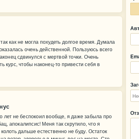
Ав
так как не могла похудеть долгое время. Думала
 оказалась очень действенной. Пользуюсь всего
Ema
наконец сдвинулся с мертвой точки. Очень
ь курс, чтобы наконец-то привести себя в
За
инус
От
о лет не беспокоил вообще, я даже забыла про
бац, апокалипсис! Меня так скрутило, что я
 колоть дальше естественно не буду. Остаток
на ветер, здоровье в минус, вес на месте. Сто