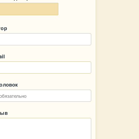
тор
il
головок
зыв