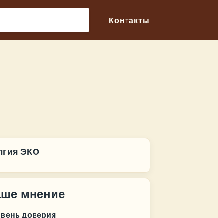
🔎
Контакты
лгия ЭКО
аше мнение
овень доверия