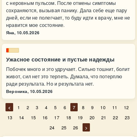
с неровным пульсом. После отмены симптомы
сохраняются, вызывая панику. Дала себе еще пару
дней, если не полегчает, то буду идти к врачу, мне не
нравится мое состояние.
Яна,
10.05.2026
Ужасное состояние и пустые надежды
Побочек много и это удручает. Сильно тошнит, болит
живот, сил нет это терпеть. Думала, что потерплю
ради результата. Но и результата нет.
Вероника,
10.05.2026
<
1
2
3
4
5
6
7
8
9
10
11
12
13
14
15
16
17
18
19
20
21
22
23
24
25
26
>