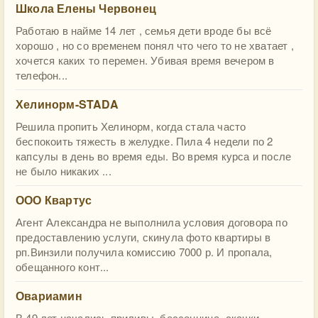
Школа Елены Червонец
Работаю в найме 14 лет , семья дети вроде бы всё
хорошо , но со временем понял что чего то не хватает ,
хочется каких то перемен. Убивая время вечером в
телефон...
Хелинорм-STADA
Решила пропить Хелинорм, когда стала часто
беспокоить тяжесть в желудке. Пила 4 недели по 2
капсулы в день во время еды. Во время курса и после
не было никаких ...
ООО Квартус
Агент Александра не выполнила условия договора по
предоставлению услуги, скинула фото квартиры в
рп.Винзили получила комиссию 7000 р. И пропала,
обещанного конт...
Овариамин
В 49 лет начались приливы, бессонница, скачки