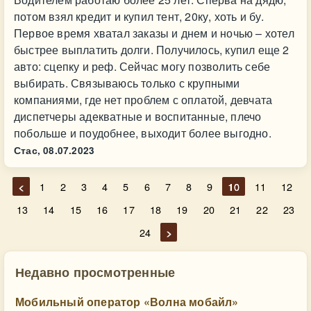
потом взял кредит и купил тент, 20ку, хоть и бу.
Первое время хватал заказы и днем и ночью – хотел
быстрее выплатить долги. Получилось, купил еще 2
авто: сцепку и реф. Сейчас могу позволить себе
выбирать. Связываюсь только с крупными
компаниями, где нет проблем с оплатой, девчата
диспетчеры адекватные и воспитанные, плечо
побольше и поудобнее, выходит более выгодно.
Стас,
08.07.2023
<
1
2
3
4
5
6
7
8
9
10
11
12
13
14
15
16
17
18
19
20
21
22
23
24
>
Недавно просмотренные
Мобильный оператор «Волна мобайл»