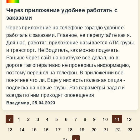
Через приложение удобнее работать с
заказами
Через приложение на телефоне гораздо удобнее
работать с заказами. Главное, не перепутайте как я.
Для нас, работяг, приложение называется АТИ грузы
и транспорт. Не Водитель, как можно подумать.
Раньше через сайт на ноутбуке все делал, но в
дороге так оперативно не проверишь информацию,
поэтому перешел на телефон. В приложении все
понятнее что ли. Еще у них есть полезная опция -
подписка на новые грузы. Раз параметры задал и
всегда по ним приходят оповещения.
Владимир,
25.04.2023
<
1
2
3
4
5
6
7
8
9
10
11
12
13
14
15
16
17
18
19
20
21
22
23
24
>