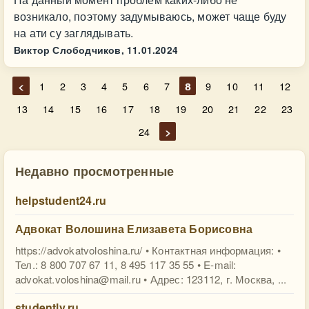
возникало, поэтому задумываюсь, может чаще буду
на ати су заглядывать.
Виктор Слободчиков,
11.01.2024
<
1
2
3
4
5
6
7
8
9
10
11
12
13
14
15
16
17
18
19
20
21
22
23
24
>
Недавно просмотренные
helpstudent24.ru
Адвокат Волошина Елизавета Борисовна
https://advokatvoloshina.ru/ • Контактная информация: •
Тел.: 8 800 707 67 11, 8 495 117 35 55‎ • E-mail:
advokat.voloshina@mail.ru
• Адрес: 123112, г. Москва, ...
studently.ru