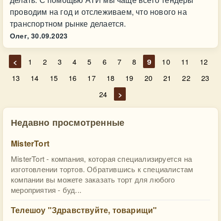
проводим на год и отслеживаем, что нового на
транспортном рынке делается.
Олег,
30.09.2023
<
1
2
3
4
5
6
7
8
9
10
11
12
13
14
15
16
17
18
19
20
21
22
23
24
>
Недавно просмотренные
MisterTort
MisterTort - компания, которая специализируется на
изготовлении тортов. Обратившись к специалистам
компании вы можете заказать торт для любого
мероприятия - буд...
Телешоу "Здравствуйте, товарищи"