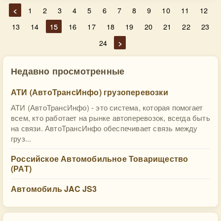
<
1
2
3
4
5
6
7
8
9
10
11
12
13
14
15
16
17
18
19
20
21
22
23
24
>
Недавно просмотренные
АТИ (АвтоТрансИнфо) грузоперевозки
АТИ (АвтоТрансИнфо) - это система, которая помогает
всем, кто работает на рынке автоперевозок, всегда быть
на связи. АвтоТрансИнфо обеспечивает связь между
груз...
Российское Автомобильное Товарищество
(РАТ)
Автомобиль JAC JS3