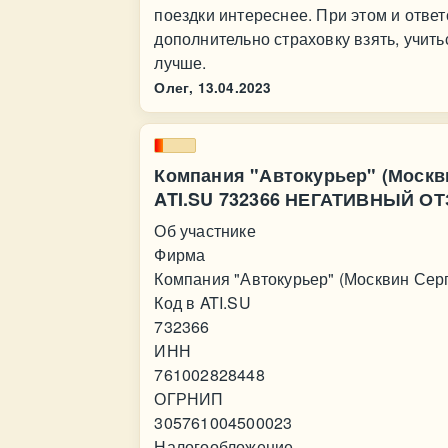
поездки интереснее. При этом и отве
дополнительно страховку взять, учить
лучше.
Олег,
13.04.2023
Компания "Автокурьер" (Москв
ATI.SU 732366 НЕГАТИВНЫЙ О
Об участнике
Фирма
Компания "Автокурьер" (Москвин Сер
Код в ATI.SU
732366
ИНН
761002828448
ОГРНИП
305761004500023
Налогообложение