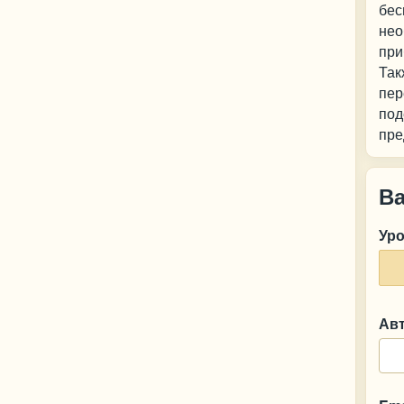
бес
нео
при
Так
пер
под
пре
В
Ур
Ав