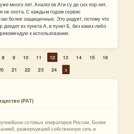
же много лет. Аналогов Ати су до сих пор нет,
ся не охота. С каждым годом сервис
таю более защищенные. Это радует, потому что
доедет из пункта А, в пункт Б, без каких-либо
 рекомендую к использованию.
8
9
10
11
12
13
14
15
16
20
21
22
23
24
>
щество (РАТ)
рупнейших сотовых операторов России. Более
панией, развернувшей собственную сеть и