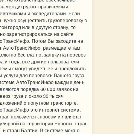
зь между грузоотправителями,
евозчиками и экспедиторами. Если
 нужно осуществить грузоперевозку в
гой город или в другую страну, то
но зарегистрироваться на сайте
оТрансИнфо. Потом Вы заходите на
т АвтоТрансИнфо, размещаете там,
олютно бесплатно, заявку на перевоз
за и тогда все другие пользователи
темы смогут увидеть ее и предложить
и услуги для перевозки Вашего груза.
истеме АвтоТрансИнфо каждые день
вляются порядка 60 000 заявок на
евоз груза и около 30 тысяч
дложений о попутном транспорте.
оТрансИнфо это интернет система,
орая пользуется спросом и является
улярной на территории Европы, стран
 и стран Балтии. В системе можно