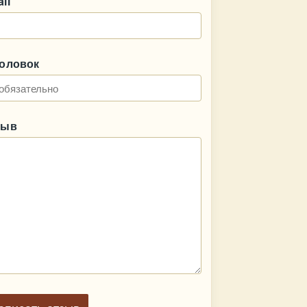
il
головок
зыв