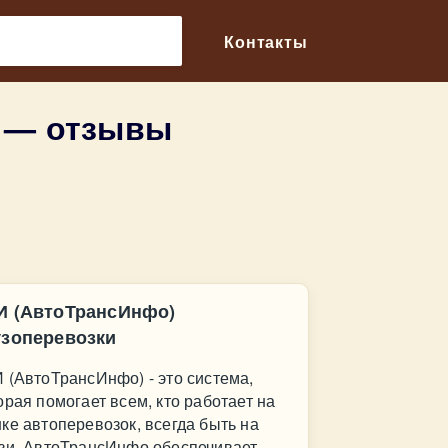
🔎
Контакты
и — отзывы
И (АвтоТрансИнфо)
узоперевозки
 (АвтоТрансИнфо) - это система,
орая помогает всем, кто работает на
ке автоперевозок, всегда быть на
зи. АвтоТрансИнфо обеспечивает