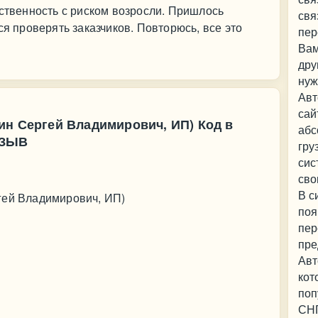
тственность с риском возросли. Пришлось
свя
ся проверять заказчиков. Повторюсь, все это
пер
Вам
дру
нуж
Авт
сай
ин Сергей Владимирович, ИП) Код в
абс
ТЗЫВ
гру
сис
сво
В с
гей Владимирович, ИП)
поя
пер
пре
Авт
кот
поп
СНГ