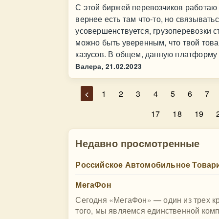
С этой биржей перевозчиков работаю у
вернее есть там что-то, но связывать
усовершенствуется, грузоперевозки с
можно быть уверенным, что твой товар 
казусов. В общем, данную платформу
Валера,
21.02.2023
<
1
2
3
4
5
6
7
17
18
19
Недавно просмотренные
Российское Автомобильное Товари
МегаФон
Сегодня «МегаФон» — один из трех к
того, мы являемся единственной ком