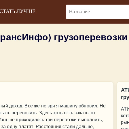
 СТАТЬ ЛУЧШЕ
ТрансИнфо) грузоперевозк
АТ
гр
ый доход. Все же не зря я машину обновил. Не
АТИ
ать перевозить. Здесь хоть есть заказы от
кот
аньше приходилось три перевозки выполнить,
рын
 за одну платят. Расстояния стали дальше,
свя