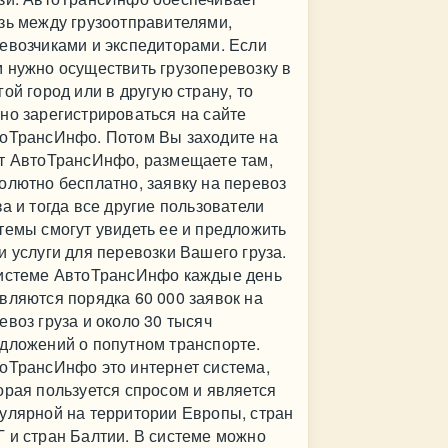
зь между грузоотправителями,
евозчиками и экспедиторами. Если
 нужно осуществить грузоперевозку в
гой город или в другую страну, то
но зарегистрироваться на сайте
оТрансИнфо. Потом Вы заходите на
т АвтоТрансИнфо, размещаете там,
олютно бесплатно, заявку на перевоз
за и тогда все другие пользователи
темы смогут увидеть ее и предложить
и услуги для перевозки Вашего груза.
истеме АвтоТрансИнфо каждые день
вляются порядка 60 000 заявок на
евоз груза и около 30 тысяч
дложений о попутном транспорте.
оТрансИнфо это интернет система,
орая пользуется спросом и является
улярной на территории Европы, стран
 и стран Балтии. В системе можно