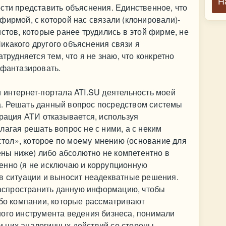
Н
сти представить объяснения. Единственное, что
фирмой, с которой нас связали (клонировали)-
стов, которые ранее трудились в этой фирме, не
икакого другого объяснения связи я
трудняется тем, что я не знаю, что конкретно
 фантазировать.
 интернет-портала ATI.SU деятельность моей
. Решать данный вопрос посредством системы
трация АТИ отказывается, используя
лагая решать вопрос не с ними, а с неким
ол», которое по моему мнению (основание для
ы ниже) либо абсолютно не компетентно в
енно (я не исключаю и коррупционную
 в ситуации и выносит неадекватные решения.
спространить данную информацию, чтобы
ибо компании, которые рассматривают
ного инструмента ведения бизнеса, понимали
 них аналогичных действий со стороны