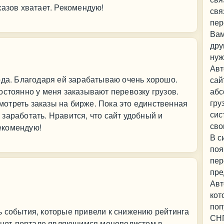
казов хватает. Рекомендую!
свя
пер
Вам
дру
нуж
Авт
ода. Благодаря ей зарабатываю очень хорошо.
сай
остоянно у меня заказывают перевозку грузов.
абс
гру
отреть заказы на бирже. Пока это единственная
сис
заработать. Нравится, что сайт удобный и
сво
екомендую!
В с
поя
пер
пре
Авт
кот
поп
ь события, которые привели к снижению рейтинга
СНГ
ернет-портале являющимся монополистом в