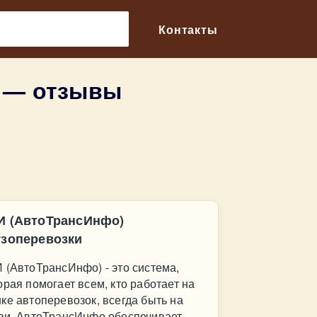
🔎
Контакты
и — отзывы
И (АвтоТрансИнфо)
узоперевозки
 (АвтоТрансИнфо) - это система,
орая помогает всем, кто работает на
ке автоперевозок, всегда быть на
зи. АвтоТрансИнфо обеспечивает