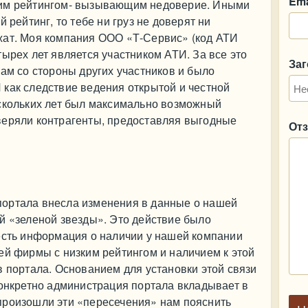
Ema
ким рейтингом- вызывающим недоверие. Иными
 рейтинг, то тебе ни груз не доверят ни
жат. Моя компания ООО «Т-Сервис» (код АТИ
тырех лет является участником АТИ. За все это
За
нам со стороны других участников и было
как следствие ведения открытой и честной
ескольких лет был максимально возможный
веряли контрагенты, предоставляя выгодные
От
ортала внесла изменения в данные о нашей
й «зеленой звезды». Это действие было
 есть информация о наличии у нашей компании
ей фирмы с низким рейтингом и наличием к этой
в портала. Основанием для установки этой связи
конкретно администрация портала вкладывает в
произошли эти «пересечения» нам пояснить