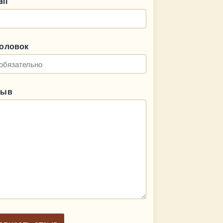
il
головок
зыв