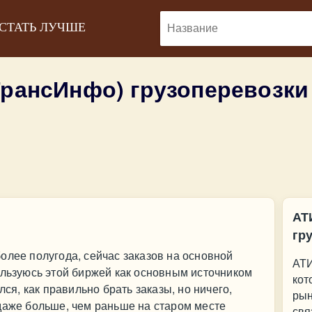
 СТАТЬ ЛУЧШЕ
ТрансИнфо) грузоперевозк
АТ
гр
олее полугода, сейчас заказов на основной
АТИ
ользуюсь этой биржей как основным источником
кот
лся, как правильно брать заказы, но ничего,
рын
даже больше, чем раньше на старом месте
свя