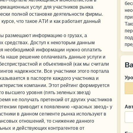
бес
рмационных услуг для участников рынка
нео
ически полной остановке деятельности фирмы.
при
 курсе, что такое АТИ и как работает данный
Так
пер
цы размещают информацию о грузах, а
под
ых средствах. Доступ к некоторым данным
пре
ния необходимой информации нужно оплатить
На наше решение оплачивать данные услуги и
В
еспристрастной и объективной (как мы считали
ингов надежности. Все участники этого портала
Ур
казывается в паспорте каждого участника и
актеристик компании. Этот рейтинг формируется
го высшего уровня (пять зеленых звезд)
ремя не получать претензий от других участников
етензии приводит к появлению «красных звезд» у
Ав
частники в данном сегменте рынка используют в
нсовых отношений, то снижение данного
льных и действующих контрагентов от