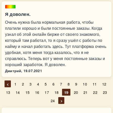
Я доволен.
Очень нужна была нормальная работа, чтобы
платили хорошо и были постоянные заказы. Когда
узнал об этой онлайн бирже от своего знакомого,
который там работал, то я сразу ушёл с работы по
найму и начал работать здесь. Тут платформа очень
удобная, хотя меня тогда казалось, что я не
справлюсь. Теперь вот у меня постоянные заказы и
хороший заработок. Я доволен.
Дмитрий,
19.07.2021
<
1
2
3
4
5
6
7
8
9
10
11
12
13
14
15
16
17
18
19
20
21
22
23
24
>