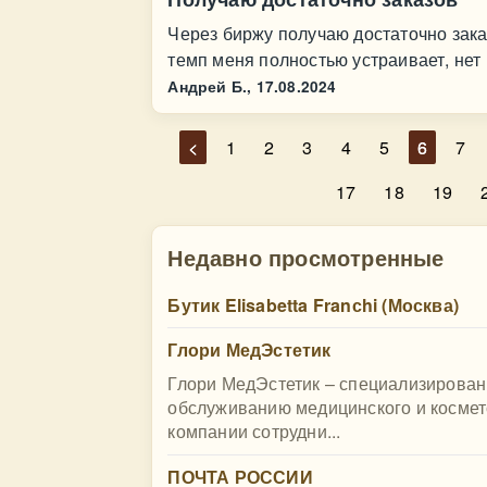
Через биржу получаю достаточно зака
темп меня полностью устраивает, нет
Андрей Б.,
17.08.2024
<
1
2
3
4
5
6
7
17
18
19
Недавно просмотренные
Бутик Elisabetta Franсhi (Москва)
Глори МедЭстетик
Глори МедЭстетик – специализирован
обслуживанию медицинского и космет
компании сотрудни...
ПОЧТА РОССИИ