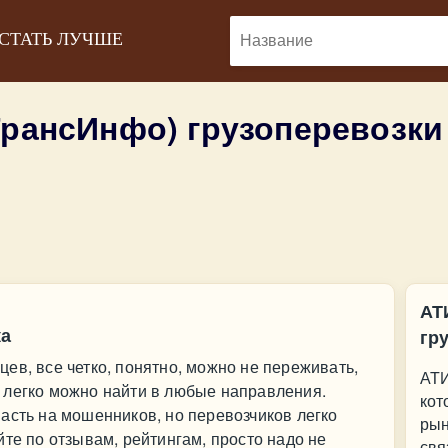
 СТАТЬ ЛУЧШЕ
ТрансИнфо) грузоперевозк
АТ
ка
гр
ев, все четко, понятно, можно не переживать,
АТИ
 легко можно найти в любые направления.
кот
асть на мошенников, но перевозчиков легко
рын
йте по отзывам, рейтингам, просто надо не
свя