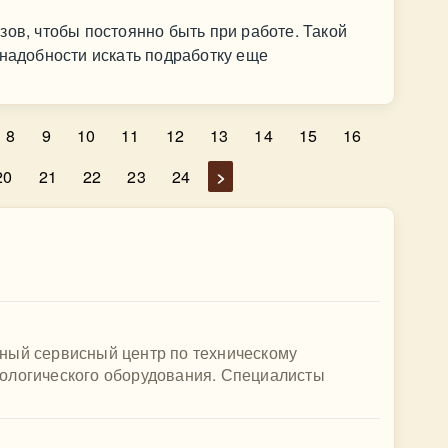
зов, чтобы постоянно быть при работе. Такой
 надобности искать подработку еще
8
9
10
11
12
13
14
15
16
20
21
22
23
24
>
ный сервисный центр по техническому
ологического оборудования. Специалисты