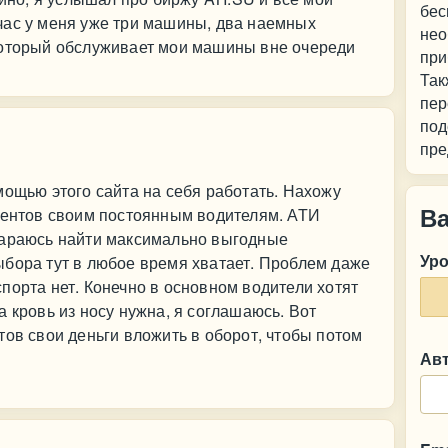
бес
час у меня уже три машины, два наемных
нео
который обслуживает мои машины вне очереди
при
Так
пер
под
пре
мощью этого сайта на себя работать. Нахожу
В
лиентов своим постоянным водителям. АТИ
тараюсь найти максимально выгодные
Ур
ыбора тут в любое время хватает. Проблем даже
порта нет. Конечно в основном водители хотят
 кровь из носу нужна, я соглашаюсь. Вот
тов свои деньги вложить в оборот, чтобы потом
Ав