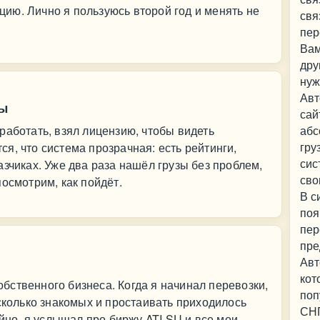
ию. Лично я пользуюсь второй год и менять не
свя
пер
Вам
дру
нуж
Авт
мы
сай
работать, взял лицензию, чтобы видеть
абс
гру
я, что система прозрачная: есть рейтинги,
сис
азчиках. Уже два раза нашёл грузы без проблем,
сво
осмотрим, как пойдёт.
В с
поя
пер
пре
Авт
кот
ственного бизнеса. Когда я начинал перевозки,
поп
есколько знакомых и простаивать приходилось
СНГ
айно, я услышал про биржу ATI.SU и все мои