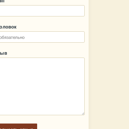
il
головок
зыв