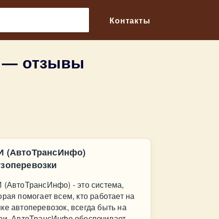
🔎
Контакты
и — отзывы
И (АвтоТрансИнфо)
узоперевозки
 (АвтоТрансИнфо) - это система,
орая помогает всем, кто работает на
ке автоперевозок, всегда быть на
зи. АвтоТрансИнфо обеспечивает