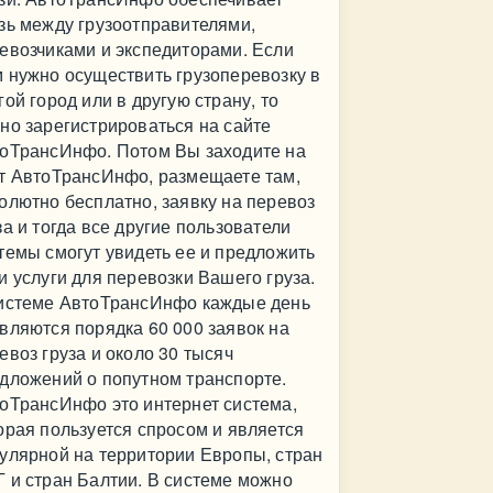
зь между грузоотправителями,
евозчиками и экспедиторами. Если
 нужно осуществить грузоперевозку в
гой город или в другую страну, то
но зарегистрироваться на сайте
оТрансИнфо. Потом Вы заходите на
т АвтоТрансИнфо, размещаете там,
олютно бесплатно, заявку на перевоз
за и тогда все другие пользователи
темы смогут увидеть ее и предложить
и услуги для перевозки Вашего груза.
истеме АвтоТрансИнфо каждые день
вляются порядка 60 000 заявок на
евоз груза и около 30 тысяч
дложений о попутном транспорте.
оТрансИнфо это интернет система,
орая пользуется спросом и является
улярной на территории Европы, стран
 и стран Балтии. В системе можно