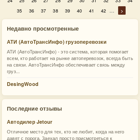
24
25
26
27
28
29
30
31
32
33
34
…
35
36
37
38
39
40
41
42
>
Недавно просмотренные
АТИ (АвтоТрансИнфо) грузоперевозки
АТИ (АвтоТрансИнфо) - это система, которая помогает
всем, кто работает на рынке автоперевозок, всегда быть
на связи. АвтоТрансИнфо обеспечивает связь между
груз...
DesingWood
Последние отзывы
Автодилер Jetour
Отличное место для тех, кто не любит, когда на него
давят с порога. Заехал просто присмотреться к