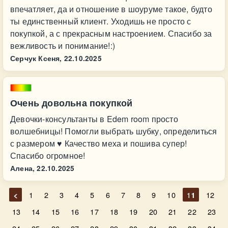
впечатляет, да и отношение в шоуруме такое, будто
ты единственный клиент. Уходишь не просто с
покупкой, а с прекрасным настроением. Спасибо за
вежливость и понимание!:)
Серчук Ксеня,
22.10.2025
Очень довольна покупкой
Девочки-консультанты в Edem room просто
волшебницы! Помогли выбрать шубку, определиться
с размером ♥️ Качество меха и пошива супер!
Спасибо огромное!
Алена,
22.10.2025
<
1
2
3
4
5
6
7
8
9
10
11
12
13
14
15
16
17
18
19
20
21
22
23