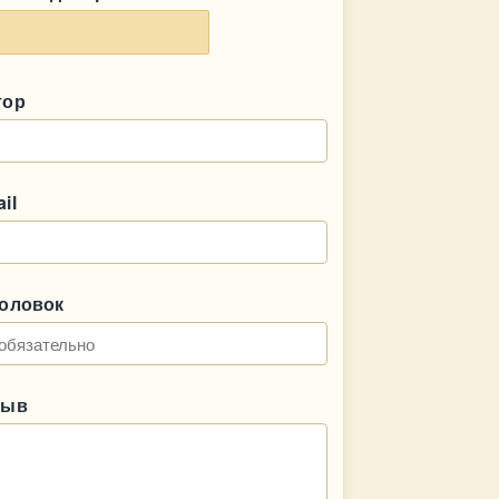
тор
il
головок
зыв