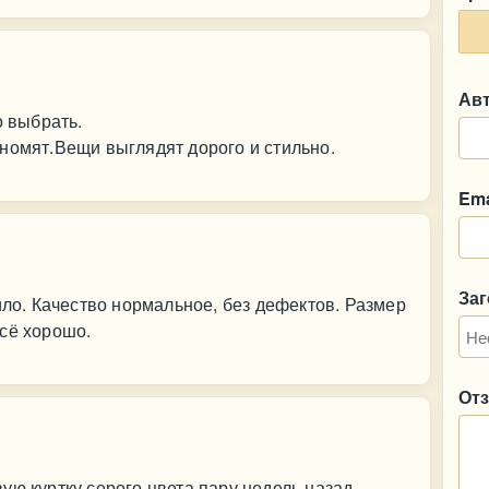
Ав
о выбрать.
номят.Вещи выглядят дорого и стильно.
Ema
За
ило. Качество нормальное, без дефектов. Размер
сё хорошо.
От
ую куртку серого цвета пару недель назад.