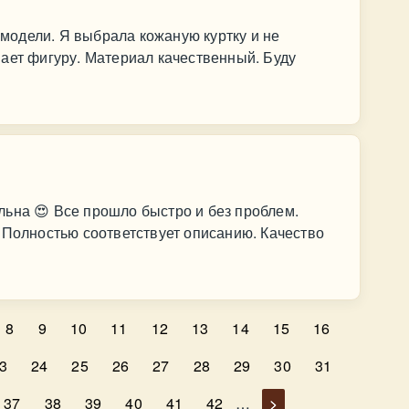
модели. Я выбрала кожаную куртку и не
ает фигуру. Материал качественный. Буду
ьна 😍 Все прошло быстро и без проблем.
 Полностью соответствует описанию. Качество
8
9
10
11
12
13
14
15
16
3
24
25
26
27
28
29
30
31
37
38
39
40
41
42
…
>