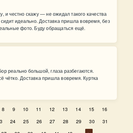
у, и честно скажу — не ожидал такого качества
, сидит идеально. Доставка пришла вовремя, без
реальные фото. Буду обращаться ещё.
ор реально большой, глаза разбегаются.
ё чётко. Доставка пришла вовремя. Куртка
8
9
10
11
12
13
14
15
16
3
24
25
26
27
28
29
30
31