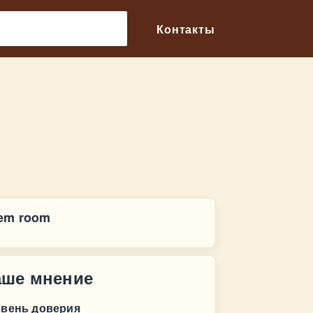
🔎
Контакты
em room
аше мнение
овень доверия