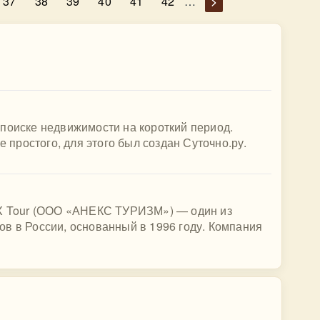
37
38
39
40
41
42
…
>
поиске недвижимости на короткий период.
е простого, для этого был создан Суточно.ру.
EX Tour (ООО «АНЕКС ТУРИЗМ») — один из
в в России, основанный в 1996 году. Компания