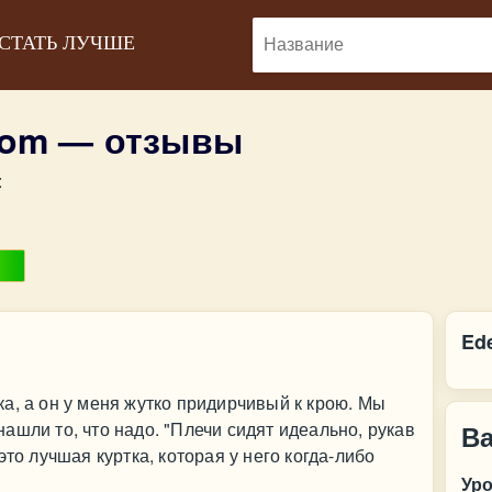
 СТАТЬ ЛУЧШЕ
oom — отзывы
:
Ed
а, а он у меня жутко придирчивый к крою. Мы
ашли то, что надо. "Плечи сидят идеально, рукав
В
это лучшая куртка, которая у него когда-либо
Ур