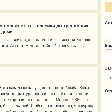
Ав
о поражает, от классики до трендовых
а деми
ит как влитая, очень теплая и стильная.Хорошее
Ema
 кожи. Ассортимент достойный, консультанты
За
! Заказывала кожаную, цвет просто бомба! Кожа
От
рисунок, фактура ровная по всей поверхности.
аз, не короткие и не длинные. Молния YKK – это
, без заеданий. Я обычно переживаю, что куртки
р, свобода полная! И карманы удобные, телефон