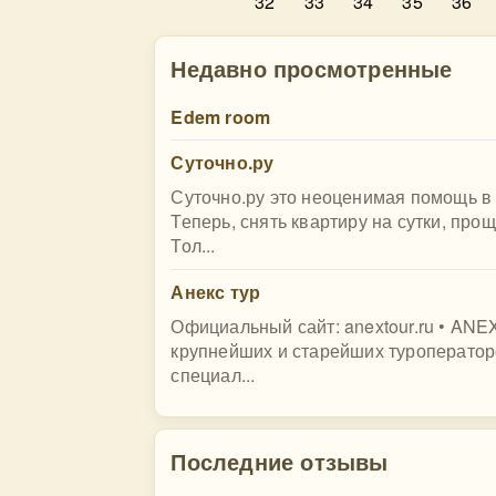
32
33
34
35
36
Недавно просмотренные
Edem room
Суточно.ру
Суточно.ру это неоценимая помощь в 
Теперь, снять квартиру на сутки, прощ
Тол...
Анекс тур
Официальный сайт: anextour.ru • AN
крупнейших и старейших туроператоро
специал...
Последние отзывы