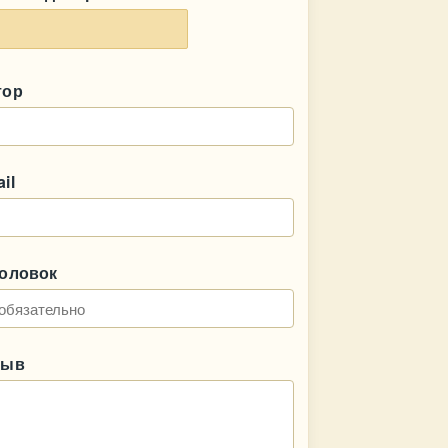
тор
il
головок
зыв