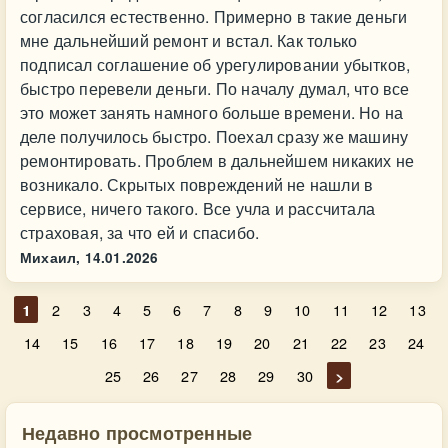
согласился естественно. Примерно в такие деньги
мне дальнейший ремонт и встал. Как только
подписал соглашение об урегулировании убытков,
быстро перевели деньги. По началу думал, что все
это может занять намного больше времени. Но на
деле получилось быстро. Поехал сразу же машину
ремонтировать. Проблем в дальнейшем никаких не
возникало. Скрытых повреждений не нашли в
сервисе, ничего такого. Все учла и рассчитала
страховая, за что ей и спасибо.
Михаил,
14.01.2026
1
2
3
4
5
6
7
8
9
10
11
12
13
14
15
16
17
18
19
20
21
22
23
24
25
26
27
28
29
30
>
Недавно просмотренные