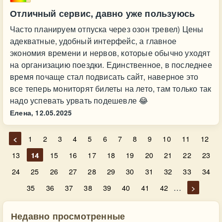
Отличный сервис, давно уже пользуюсь
Часто планируем отпуска через озон тревел) Цены
адекватные, удобный интерфейс, а главное
экономия времени и нервов, которые обычно уходят
на организацию поездки. Единственное, в последнее
время почаще стал подвисать сайт, наверное это
все теперь мониторят билеты на лето, там только так
надо успевать урвать подешевле 😂
Елена,
12.05.2025
<
1
2
3
4
5
6
7
8
9
10
11
12
13
14
15
16
17
18
19
20
21
22
23
24
25
26
27
28
29
30
31
32
33
34
…
35
36
37
38
39
40
41
42
>
Недавно просмотренные