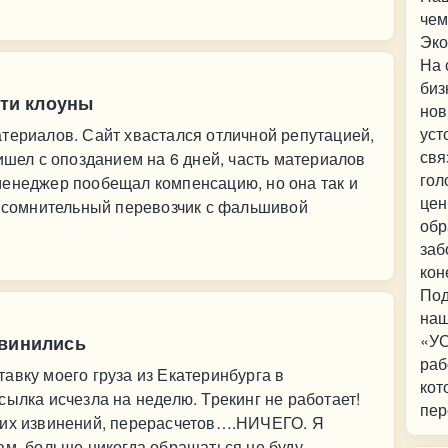
чем
Эко
На 
биз
эти клоуны
нов
уст
териалов. Сайт хвастался отличной репутацией,
свя
ишел с опозданием на 6 дней, часть материалов
гол
менеджер пообещал компенсацию, но она так и
цен
о сомнительный перевозчик с фальшивой
обр
заб
кон
Под
наш
«УС
звинились
раб
авку моего груза из Екатеринбурга в
кот
сылка исчезла на неделю. Трекинг не работает!
пер
ких извинений, перерасчетов….НИЧЕГО. Я
ам, больше никогда обращаться не буду.