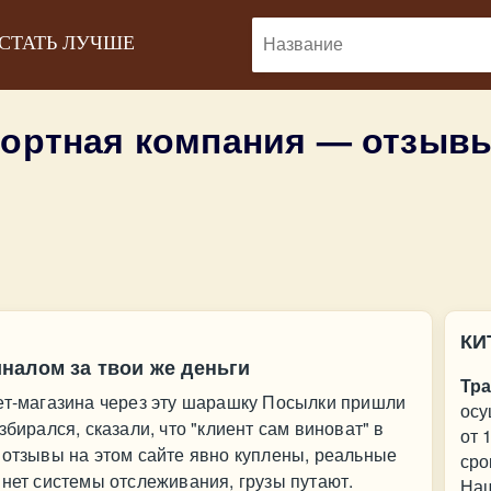
 СТАТЬ ЛУЧШЕ
портная компания — отзыв
КИ
налом за твои же деньги
Тра
нет-магазина через эту шарашку Посылки пришли
осу
збирался, сказали, что "клиент сам виноват" в
от 
 отзывы на этом сайте явно куплены, реальные
сро
 нет системы отслеживания, грузы путают.
Наш