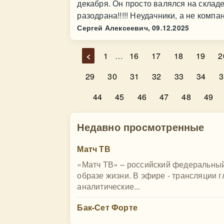
декабря. Он просто валялся на складе
разодрана!!!!! Неудачники, а не компа
Сергей Алексеевич,
09.12.2025
<
1
…
16
17
18
19
2
29
30
31
32
33
34
3
44
45
46
47
48
49
Недавно просмотренные
Матч ТВ
«Матч ТВ» – российский федеральный
образе жизни. В эфире - трансляции 
аналитические...
Бак-Сет Форте