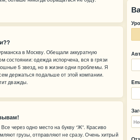
В
Ур
ли??
урманска в Москву. Обещали аккуратную
Ав
ом состоянии: одежда испорчена, вся в грязи
ошные 5 звезд, но в жизни одни проблемы. Я
сем держаться подальше от этой компании.
тит дважды.
Ema
За
тзывам!
 Все через одно место на букву “Ж”. Красиво
рмляют грузы, отправляют не сразу. Очень хитрый
От