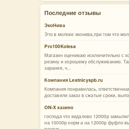
Последние отзывы
ЭкоНива
Это в молоке эконива,при том что мо
Pro100Kolesa
Магазин оцениваю исключительно с х
резину и хорошему обслуживанию. Та
заранее, ч...
Компания Lestnicyspb.ru
Компания понравилась, ответственная
доставили заказ в сжатые сроки, вып
ON-X казино
господа что кидалово 12000р замыли
на 10000р норм а на 12000р фуфло вы
поступ...