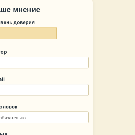
аше мнение
овень доверия
тор
il
головок
зыв