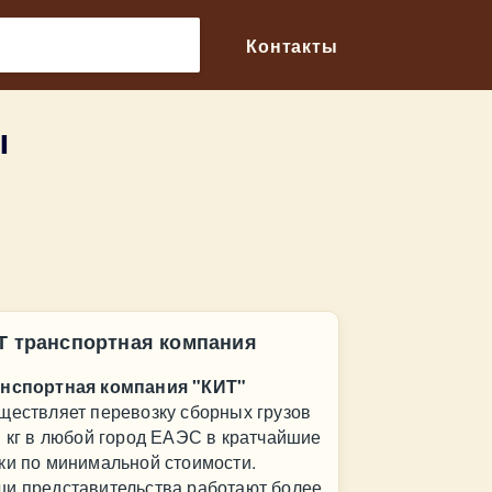
🔎
Контакты
ы
Т транспортная компания
нспортная компания "КИТ"
ществляет перевозку сборных грузов
1 кг в любой город ЕАЭС в кратчайшие
ки по минимальной стоимости.
и представительства работают более