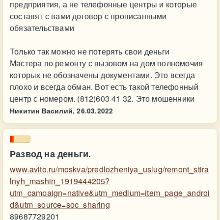
предприятия, а не телефонные центры и которые
составят с вами договор с прописанными
обязательствами
Только так можно не потерять свои деньги
Мастера по ремонту с вызовом на дом полномочия
которых не обозначены документами. Это всегда
плохо и всегда обман. Вот есть такой телефонный
центр с номером. (812)603 41 32. Это мошенники
Никитин Василий,
26.03.2022
Развод на деньги.
www.avito.ru/moskva/predlozheniya_uslug/remont_stira
lnyh_mashin_1919444205?
utm_campaign=native&utm_medium=item_page_androi
d&utm_source=soc_sharing
89687729201