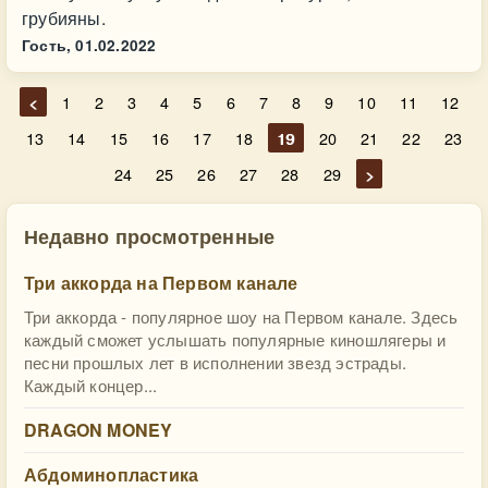
грубияны.
Гость,
01.02.2022
<
1
2
3
4
5
6
7
8
9
10
11
12
13
14
15
16
17
18
19
20
21
22
23
24
25
26
27
28
29
>
Недавно просмотренные
Три аккорда на Первом канале
Три аккорда - популярное шоу на Первом канале. Здесь
каждый сможет услышать популярные киношлягеры и
песни прошлых лет в исполнении звезд эстрады.
Каждый концер...
DRAGON MONEY
Абдоминопластика