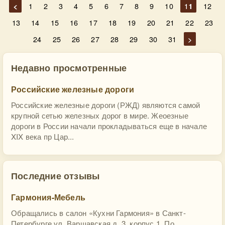
<
1
2
3
4
5
6
7
8
9
10
11
12
13
14
15
16
17
18
19
20
21
22
23
24
25
26
27
28
29
30
31
>
Недавно просмотренные
Российские железные дороги
Российские железные дороги (РЖД) являются самой
крупной сетью железных дорог в мире. Жеоезные
дороги в России начали прокладываться еще в начале
XIX века пр Цар...
Последние отзывы
Гармония-Мебель
Обращались в салон «Кухни Гармония» в Санкт-
Петербурге ул, Варшавская д, 3, корпус 1. По