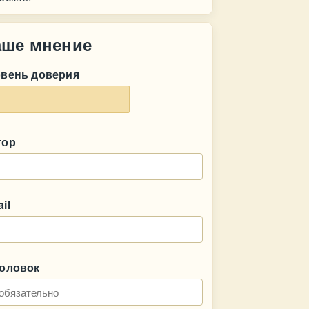
аше мнение
овень доверия
тор
il
головок