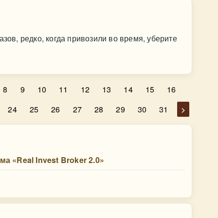
азов, редко, когда привозили во время, уберите
8
9
10
11
12
13
14
15
16
24
25
26
27
28
29
30
31
>
 «Real Invest Broker 2.0»