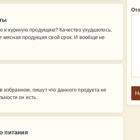
От
ты
ую и куриную продукцию? Качество ухудшилось.
т мясная продукция свой срок. И вообще не
 избранном, пишут что данного продукта не
Н
льности он есть.
о питания