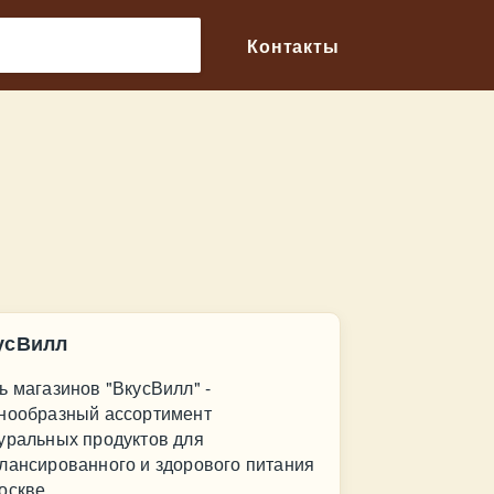
🔎
Контакты
усВилл
ь магазинов "ВкусВилл" -
нообразный ассортимент
уральных продуктов для
лансированного и здорового питания
оскве.