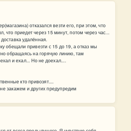
р(магазина) отказался везти его, при этом, что
 что приедет через 15 минут, потом через час...
 доставка удалённая.
ку обещали привезти с 15 до 19, а отказ мы
атно обращаясь на горячую линию, там
хал и ехал... Но не доехал....
твенные кто привозят....
 не закажем и других предупредим
тся от всего предыдущего. Я чувствую себя