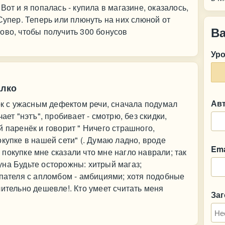
Вот и я попалась - купила в магазине, оказалось,
Супер. Теперь или плюнуть на них слюной от
В
ово, чтобы получить 300 бонусов
Ур
алко
Ав
чок с ужасным дефектом речи, сначала подумал
ает "нэтъ", пробивает - смотрю, без скидки,
 паренёк и говорит " Ничего страшного,
купке в нашей сети" (. Думаю ладно, вроде
Ema
покупке мне сказали что мне нагло наврали; так
на Будьте осторожны: хитрый магаз;
упателя с апломбом - амбициями; хотя подобные
ительно дешевле!. Кто умеет считать меня
За