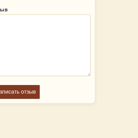
зыв
аписать отзыв