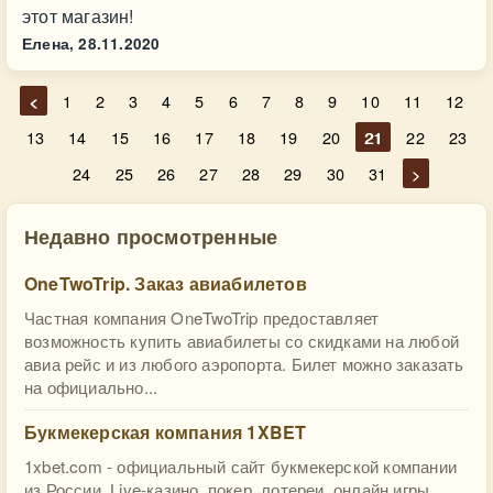
этот магазин!
Елена,
28.11.2020
<
1
2
3
4
5
6
7
8
9
10
11
12
13
14
15
16
17
18
19
20
21
22
23
24
25
26
27
28
29
30
31
>
Недавно просмотренные
OneTwoTrip. Заказ авиабилетов
Частная компания OneTwoTrip предоставляет
возможность купить авиабилеты со скидками на любой
авиа рейс и из любого аэропорта. Билет можно заказать
на официально...
Букмекерская компания 1XBET
1xbet.com - официальный сайт букмекерской компании
из России. Live-казино, покер, лотереи, онлайн игры,