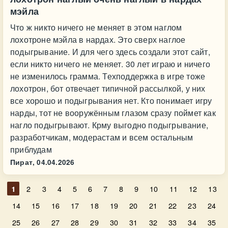
мэйла
Что ж никто ничего не меняет в этом наглом
лохотроне мэйла в нардах. Это сверх наглое
подыгрывание. И для чего здесь создали этот сайт,
если никто ничего не меняет. 30 лет играю и ничего
не изменилось грамма. Техподдержка в игре тоже
лохотрон, бот отвечает типичной рассылкой, у них
все хорошо и подыгрывания нет. Кто понимает игру
нарды, тот не вооружённым глазом сразу поймет как
нагло подыгрывают. Крму выгодно подыгрывание,
разработчикам, модерастам и всем остальным
приблудам
Пират,
04.04.2026
1
2
3
4
5
6
7
8
9
10
11
12
13
14
15
16
17
18
19
20
21
22
23
24
25
26
27
28
29
30
31
32
33
34
35