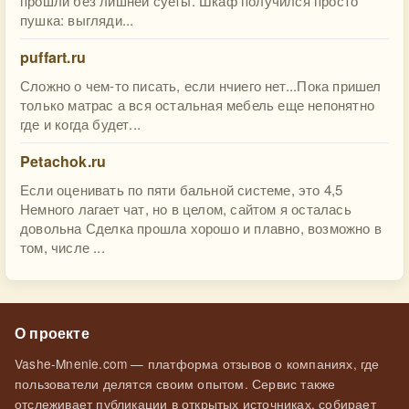
прошли без лишней суеты. Шкаф получился просто
пушка: выгляди...
puffart.ru
Сложно о чем-то писать, если нчиего нет...Пока пришел
только матрас а вся остальная мебель еще непонятно
где и когда будет...
Petachok.ru
Если оценивать по пяти бальной системе, это 4,5
Немного лагает чат, но в целом, сайтом я осталась
довольна Сделка прошла хорошо и плавно, возможно в
том, числе ...
О проекте
Vashe-Mnenie.com — платформа отзывов о компаниях, где
пользователи делятся своим опытом. Сервис также
отслеживает публикации в открытых источниках, собирает