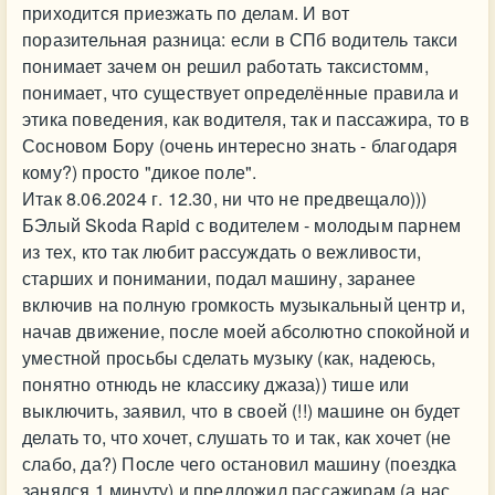
приходится приезжать по делам. И вот
поразительная разница: если в СПб водитель такси
понимает зачем он решил работать таксистомм,
понимает, что существует определённые правила и
этика поведения, как водителя, так и пассажира, то в
Сосновом Бору (очень интересно знать - благодаря
кому?) просто "дикое поле".
Итак 8.06.2024 г. 12.30, ни что не предвещало)))
БЭлый Skoda Rapid с водителем - молодым парнем
из тех, кто так любит рассуждать о вежливости,
старших и понимании, подал машину, заранее
включив на полную громкость музыкальный центр и,
начав движение, после моей абсолютно спокойной и
уместной просьбы сделать музыку (как, надеюсь,
понятно отнюдь не классику джаза)) тише или
выключить, заявил, что в своей (!!) машине он будет
делать то, что хочет, слушать то и так, как хочет (не
слабо, да?) После чего остановил машину (поездка
занялся 1 минуту) и предложил пассажирам (а нас