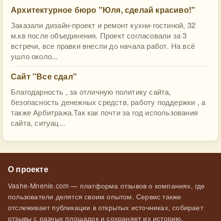
​Архитектурное бюро "Юля, сделай красиво!"
Заказали дизайн-проект и ремонт кухни-гостиной, 32
м.кв после объединения. Проект согласовали за 3
встречи, все правки внесли до начала работ. На всё
ушло около...
Сайт "Все сдал"
Благодарность , за отличную политику сайта,
безопасность денежных средств, работу поддержки , а
также Арбитража.Так как почти за год использования
сайта, ситуац...
О проекте
Vashe-Mnenie.com — платформа отзывов о компаниях, где
пользователи делятся своим опытом. Сервис также
отслеживает публикации в открытых источниках, собирает
отзывы с разных площадок и сохраняет их историю.