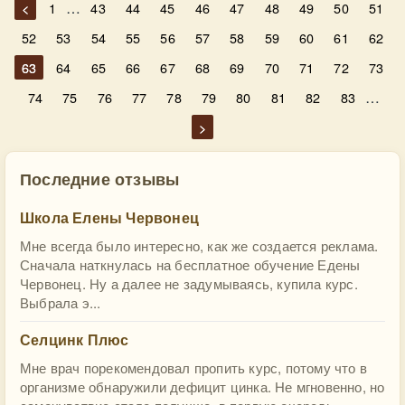
…
<
1
43
44
45
46
47
48
49
50
51
52
53
54
55
56
57
58
59
60
61
62
63
64
65
66
67
68
69
70
71
72
73
…
74
75
76
77
78
79
80
81
82
83
>
Последние отзывы
Школа Елены Червонец
Мне всегда было интересно, как же создается реклама.
Сначала наткнулась на бесплатное обучение Едены
Червонец. Ну а далее не задумываясь, купила курс.
Выбрала э...
Селцинк Плюс
Мне врач порекомендовал пропить курс, потому что в
организме обнаружили дефицит цинка. Не мгновенно, но