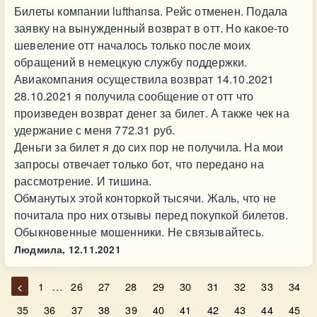
Билеты компании lufthansa. Рейс отменен. Подала
заявку на вынужденный возврат в отт. Но какое-то
шевеление отт началось только после моих
обращений в немецкую службу поддержки.
Авиакомпания осуществила возврат 14.10.2021
28.10.2021 я получила сообщение от отт что
произведен возврат денег за билет. А также чек на
удержание с меня 772.31 руб.
Деньги за билет я до сих пор не получила. На мои
запросы отвечает только бот, что передано на
рассмотрение. И тишина.
Обманутых этой конторкой тысячи. Жаль, что не
почитала про них отзывы перед покупкой билетов.
Обыкновенные мошенники. Не связывайтесь.
Людмила,
12.11.2021
…
<
1
26
27
28
29
30
31
32
33
34
35
36
37
38
39
40
41
42
43
44
45