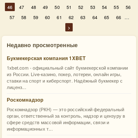
46
47
48
49
50
51
52
53
54
55
56
…
57
58
59
60
61
62
63
64
65
66
>
Недавно просмотренные
Букмекерская компания 1XBET
1xbet.com - официальный сайт букмекерской компании
из России. Live-казино, покер, лотереи, онлайн игры,
ставки на спорт и киберспорт. Надёжный букмекер с
лиценз...
Роскомнадзор
Роскомнадзор (РКН) — это российский федеральный
орган, ответственный за контроль, надзор и цензуру в
сфере средств массовой информации, связи и
информационных т...