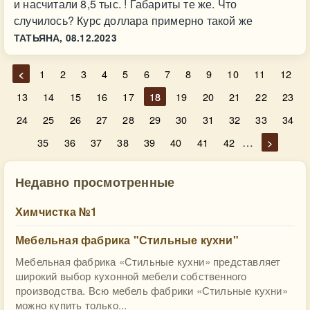
и насчитали 8,5 тыс. ! Габариты те же. Что
случилось? Курс доллара примерно такой же
ТАТЬЯНА,
08.12.2023
<
1
2
3
4
5
6
7
8
9
10
11
12
13
14
15
16
17
18
19
20
21
22
23
24
25
26
27
28
29
30
31
32
33
34
…
35
36
37
38
39
40
41
42
>
Недавно просмотренные
Химчистка №1
Мебельная фабрика "Стильные кухни"
Мебельная фабрика «Стильные кухни» представляет
широкий выбор кухонной мебели собственного
производства. Всю мебель фабрики «Стильные кухни»
можно купить только...