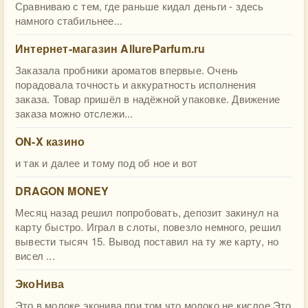
Сравниваю с тем, где раньше кидал деньги - здесь
намного стабильнее...
Интернет-магазин AllureParfum.ru
Заказала пробники ароматов впервые. Очень
порадовала точность и аккуратность исполнения
заказа. Товар пришёл в надёжной упаковке. Движение
заказа можно отслежи...
ON-X казино
и так и далее и тому под об ное и вот
DRAGON MONEY
Месяц назад решил попробовать, депозит закинул на
карту быстро. Играл в слоты, повезло немного, решил
вывести тысяч 15. Вывод поставил на ту же карту, но
висел ...
ЭкоНива
Это в молоке эконива,при том что молоко не кислое.Это