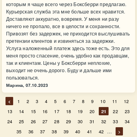
которым я чаще всего через Боксберри предлагаю.
Курьерская служба эта мне больше всех нравится.
Доставляют аккуратно, вовремя. У меня ни разу
ничего не пропало, все в целости и сохранности.
Привозят без задержек, не приходится выслушивать
претензии клиентов и извиняться за задержки.
Услуга наложенный платеж здесь тоже есть. Это для
меня просто спасение, очень удобно как продавцам,
так и клиентам. Цены у Боксберри неплохие,
выходит не очень дорого. Буду и дальше ими
пользоваться.
Марина,
07.10.2023
<
1
2
3
4
5
6
7
8
9
10
11
12
13
14
15
16
17
18
19
20
21
22
23
24
25
26
27
28
29
30
31
32
33
34
…
35
36
37
38
39
40
41
42
>