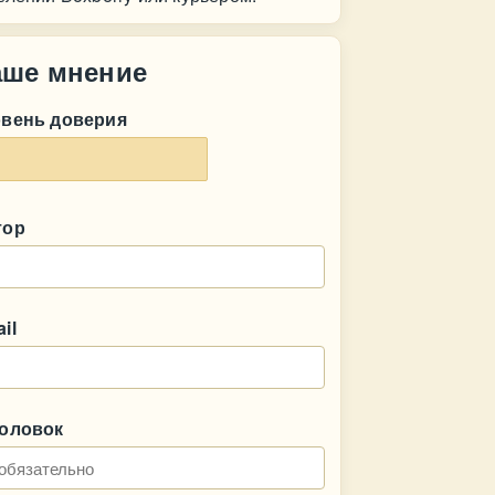
аше мнение
овень доверия
тор
il
головок