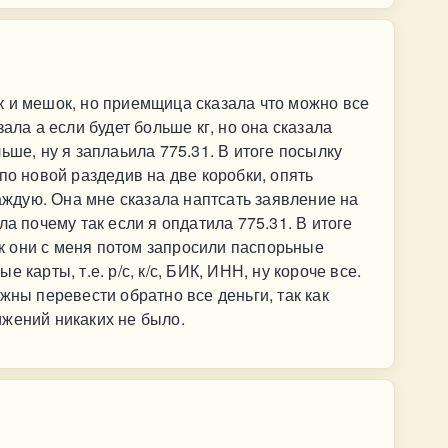
к и мешок, но приемщица сказала что можно все
ала а если будет больше кг, но она сказала
ьше, ну я заплаьила 775.31. В итоге посылку
по новой раздедив на две коробки, опять
каждую. Она мне сказала наптсать заявление на
ла почему так если я опдатила 775.31. В итоге
как они с меня потом запросили паспорьные
 карты, т.е. р/с, к/с, БИК, ИНН, ну короче все.
жны перевести обратно все деньги, так как
ижений никаких не было.