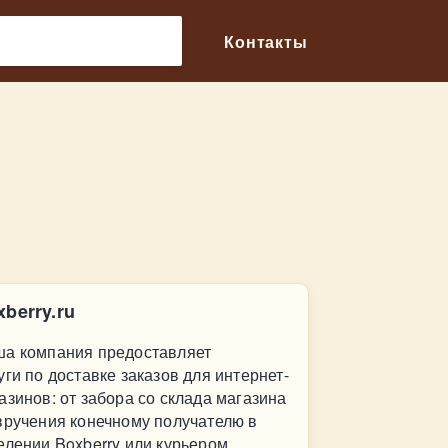
🔎
Контакты
xberry.ru
а компания предоставляет
уги по доставке заказов для интернет-
азинов: от забора со склада магазина
вручения конечному получателю в
елении Boxberry или курьером.