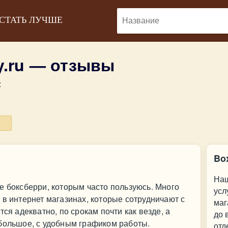
 СТАТЬ ЛУЧШЕ
y.ru — отзывы
:
Bo
Наш
е боксберри, которым часто пользуюсь. Много
усл
 в интернет магазинах, которые сотрудничают с
маг
тся адекватно, по срокам почти как везде, а
до 
ебольшое, с удобным графиком работы.
отд