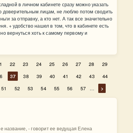
кладной в личном кабинете сразу можно указать
ю доверительным лицам, не люблю потом сводить
ьги за отправку, а кто нет. А так все значительно
. + удобство нашел в том, что в кабинете есть
но вернуться хоть к самому первому и
1
22
23
24
25
26
27
28
29
6
37
38
39
40
41
42
43
44
51
52
53
54
55
56
57
…
>
ое название, - говорит ее ведущая Елена