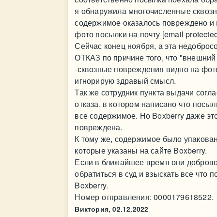
я обнаружила многочисленные сквозн
содержимое оказалось повреждено и 
фото посылки на почту [email protecte
Сейчас конец ноября, а эта недоброс
ОТКАЗ по причине того, что "внешний 
-сквозные повреждения видно на фото
игнорирую здравый смысл.
Так же сотрудник пункта выдачи согл
отказа, в котором написано что посы
все содержимое. Но Boxberry даже это
повреждена.
К тому же, содержимое было упакован
которые указаны на сайте Boxberry.
Если в ближайшее время они добровол
обратиться в суд и взыскать все что 
Boxberry.
Номер отправления: 0000179618522.
Виктория,
02.12.2022