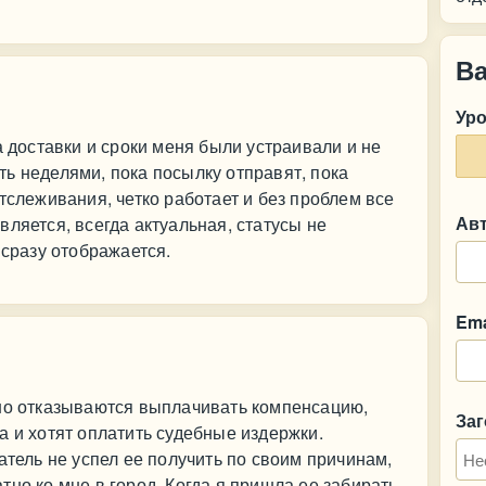
В
Ур
а доставки и сроки меня были устраивали и не
ь неделями, пока посылку отправят, пока
тслеживания, четко работает и без проблем все
Ав
ляется, всегда актуальная, статусы не
 сразу отображается.
Ema
рно отказываются выплачивать компенсацию,
За
а и хотят оплатить судебные издержки.
атель не успел ее получить по своим причинам,
но ко мне в город. Когда я пришла ее забирать,