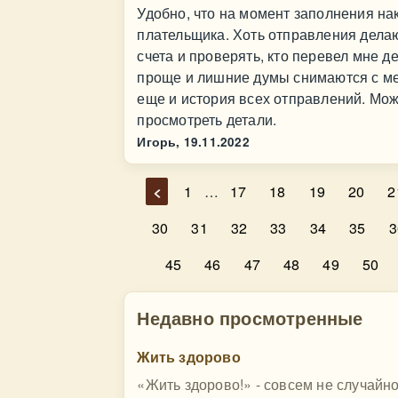
Удобно, что на момент заполнения на
плательщика. Хоть отправления дела
счета и проверять, кто перевел мне ден
проще и лишние думы снимаются с меня
еще и история всех отправлений. Мож
просмотреть детали.
Игорь,
19.11.2022
<
1
…
17
18
19
20
2
30
31
32
33
34
35
3
45
46
47
48
49
50
Недавно просмотренные
Жить здорово
«Жить здорово!» - совсем не случайн