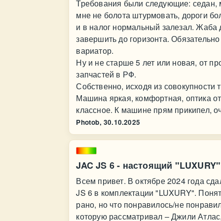
Требования были следующие: седан, м
мне не болота штурмовать, дороги бо
и в налог нормальный залезал. Жаба д
завершить до горизонта. Обязательно 
вариатор.
Ну и не старше 5 лет или новая, от п
запчастей в РФ.
Собственно, исходя из совокупности 
Машина яркая, комфортная, оптика от
классное. К машине прям прикипел, о
Photob,
30.10.2025
JAC JS 6 - настоящий "LUXURY"
Всем привет. В октябре 2024 года сд
JS 6 в комплектации "LUXURY". Понят
рано, но что понравилось/не понрави
которую рассматривал – Джили Атлас,