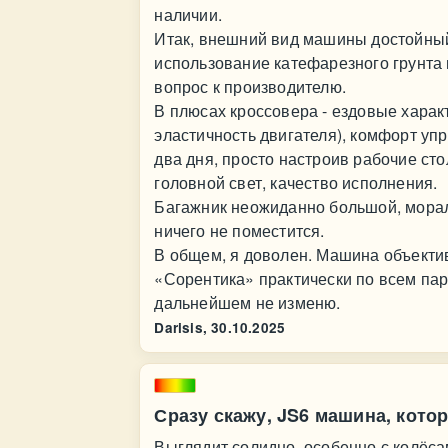
наличии.
Итак, внешний вид машины достойный, 
использование катефарезного грунта 
вопрос к производителю.
В плюсах кроссовера - ездовые харак
эластичность двигателя), комфорт уп
два дня, просто настроив рабочие ст
головной свет, качество исполнения.
Багажник неожиданно большой, морал
ничего не поместится.
В общем, я доволен. Машина объекти
«Сорентика» практически по всем па
дальнейшем не изменю.
Darisis,
30.10.2025
Сразу скажу, JS6 машина, котор
Выглядит солидно, особенно с колёса