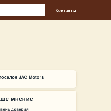
🔎
Контакты
тосалон JAC Motors
аше мнение
овень доверия