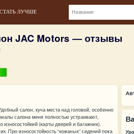
 СТАТЬ ЛУЧШЕ
он JAC Motors — отзывы
:
Ав
добный салон, куча места над головой, особенно
риалы салона меня полностью устраивают,
В
но износостойкий (карты дверей и багажник).
ких. Про износостойкость “кожаных” сидений пока
Ур