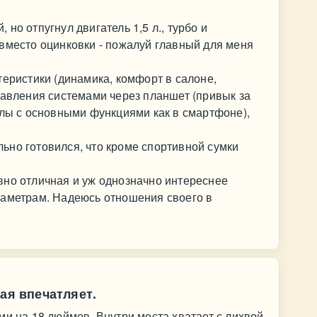
но отпугнул двигатель 1,5 л., турбо и
вместо оцинковки - пожалуй главный для меня
теристики (динамика, комфорт в салоне,
равления системами через планшет (привык за
олы с основными функциями как в смартфоне),
ьно готовился, что кроме спортивной сумки
вно отличная и уж однозначно интереснее
раметрам. Надеюсь отношения своего в
ая впечатляет.
ми на 18 дюймов. Внутри места хватает с лихвой,