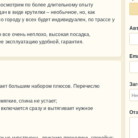
- посмотрим по более длительному опыту
ач в виде крутилки – необычное, но, как
о городу у всех будет индивидуален, по трассе у
Ав
о все очень неплохо, высокая посадка,
е эксплуатацию удобной, гарантия.
Ema
За
дает большим набором плюсов. Перечислю
мягкие, спина не устает;
а включается сразу и вытягивает нужное
От
чти не чувствуешь, лежачие проходишь спокойно;