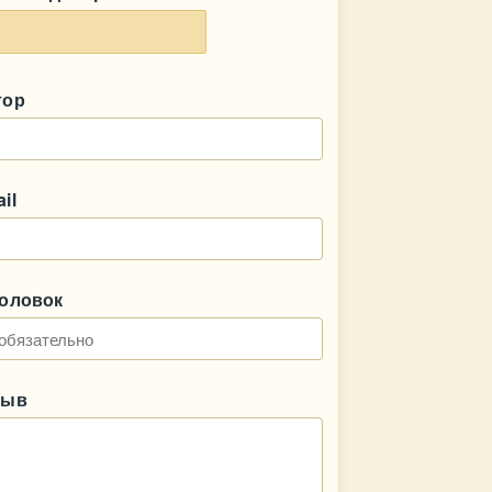
тор
il
головок
зыв