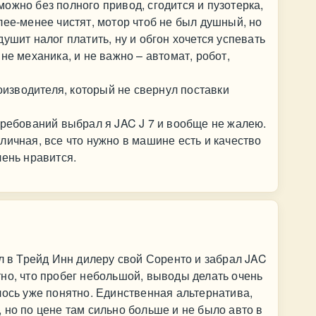
ожно без полного привод, сгодится и пузотерка,
лее-менее чистят, мотор чтоб не был душный, но
ушит налог платить, ну и обгон хочется успевать
не механика, и не важно – автомат, робот,
роизводителя, который не свернул поставки
требований выбрал я JAC J 7 и вообще не жалею.
личная, все что нужно в машине есть и качество
чень нравится.
ал в Трейд Инн дилеру свой Соренто и забрал JAC
но, что пробег небольшой, выводы делать очень
лось уже понятно. Единственная альтернатива,
 но по цене там сильно больше и не было авто в