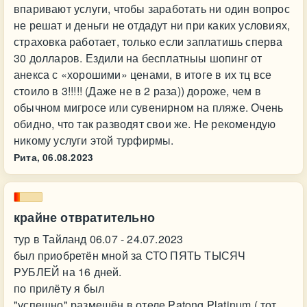
впаривают услуги, чтобы заработать ни один вопрос
не решат и деньги не отдадут ни при каких условиях,
страховка работает, только если заплатишь сперва
30 долларов. Ездили на бесплатныы шопинг от
анекса с «хорошими» ценами, в итоге в их тц все
стоило в 3!!!!! (Даже не в 2 раза)) дороже, чем в
обычном мигросе или сувенирном на пляже. Очень
обидно, что так разводят свои же. Не рекомендую
никому услуги этой турфирмы.
Рита,
06.08.2023
крайне отвратительно
тур в Тайланд 06.07 - 24.07.2023
был приобретён мной за СТО ПЯТЬ ТЫСЯЧ
РУБЛЕЙ на 16 дней.
по прилёту я был
"успешно" размещён в отеле Patong Platinum ( тот