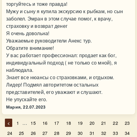
торгуйтесь и тоже правда!
Мужу и сыну я купила экскурсию к рыбкам, но сын
заболел. Эмран в этом случае помог, к врачу,
страховку и возврат денег
Я очень довольна!
Уважаемые руководители Анекс тур.
Обратите внимание!
У вас работает профессионал: продает как бог,
индивидуальный подход ( не только со мной), я
наблюдала.
Знает все нюансы со страховками, и отдыхом.
Лидер! Подмял авторитетом остальных
представителей, его уважают и слушают.
Не упускайте его.
Мария,
22.07.2023
…
<
1
15
16
17
18
19
20
21
22
23
24
25
26
27
28
29
30
31
32
33
34