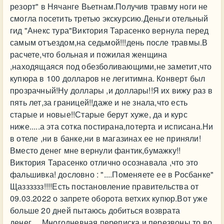
резорт" в Нячанге Вьетнам.Получив травму ноги не
смогла посетить третью экскурсию.Деньги отельный
гид "Анекс тура"Виктория Тарасенко вернула перед
самым отъездом,на седьмой!!!день после травмы.В
расчете,что больная и пожилая женщина
,находящаяся под обезболивающими,не заметит,что
купюра в 100 долларов не легитимна. Конверт был
прозрачный!Ну доллары ,и доллары!!Я их вижу раз в
пять лет,за границей!!даже и не знала,что есть
старые и новые!!Старые берут хуже, да и курс
ниже.....а эта сотка постирана,потерта и исписана.Ни
в отеле ,ни в банке,ни в магазинах ее не приняли!
Вместо денег мне вернули фантик,бумажку!!
Виктория Тарасенко отлично осознавала ,что это
фальшивка! дословно : "....Поменяете ее в Росбанке"
Щазззззз!!!!Есть постановление правительства от
09.03.2022 о запрете оборота ветхих купюр.Вот уже
больше 20 дней пытаюсь добиться возврата
денег.....Многодневная переписка и перезвоны то во