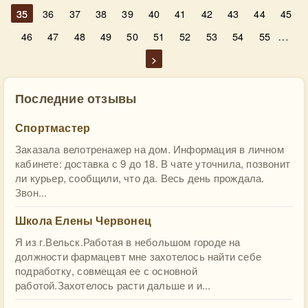
35
36
37
38
39
40
41
42
43
44
45
…
46
47
48
49
50
51
52
53
54
55
>
Последние отзывы
Спортмастер
Заказала велотренажер на дом. Информация в личном
кабинете: доставка с 9 до 18. В чате уточнила, позвонит
ли курьер, сообщили, что да. Весь день прождала.
Звон...
Школа Елены Червонец
Я из г.Вельск.Работая в небольшом городе на
должности фармацевт мне захотелось найти себе
подработку, совмещая ее с основной
работой.Захотелось расти дальше и и...