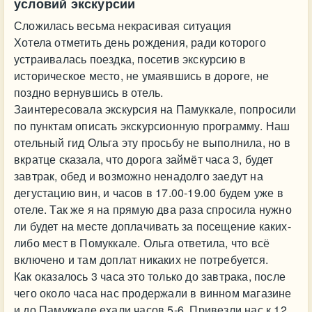
условий экскурсии
Сложилась весьма некрасивая ситуация
Хотела отметить день рождения, ради которого
устраивалась поездка, посетив экскурсию в
историческое место, не умаявшись в дороге, не
поздно вернувшись в отель.
Заинтересовала экскурсия на Памуккале, попросили
по пунктам описать экскурсионную программу. Наш
отельный гид Ольга эту просьбу не выполнила, но в
вкратце сказала, что дорога займёт часа 3, будет
завтрак, обед и возможно ненадолго заедут на
дегустацию вин, и часов в 17.00-19.00 будем уже в
отеле. Так же я на прямую два раза спросила нужно
ли будет на месте доплачивать за посещение каких-
либо мест в Помуккале. Ольга ответила, что всё
включено и там доплат никаких не потребуется.
Как оказалось 3 часа это только до завтрака, после
чего около часа нас продержали в винном магазине
и до Памуккале ехали часов 5-6. Привезли нас к 12