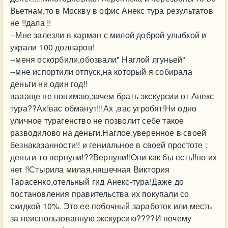
Вьетнам,то в Москву в офис Анекс тура результатов
не !!дала !!
--Мне залезли в карман с милой доброй улыбкой и
украли 100 долларов!
--меня оскорбили,обозвали" Наглой лгуньей"
--мне испортили отпуск,на который я собирала
деньги ни один год!!
ваааще не понимаю,зачем брать экскурсии от Анекс
тура??Ах!вас обманут!!!Ах ,вас угробят!Ни одно
уличное турагенство не позволит себе такое
разводилово на деньги.Наглое,уверенное в своей
безнаказанности!! и гениальное в своей простоте :
деньги-то вернули!??Вернули!!Они как бы есть!!но их
нет !!Стырила милая,няшечная Виктория
Тарасенко,отельный гид Анекс-тура!Даже до
постановления правительства их покупали со
скидкой 10%. Это ее побочный заработок или месть
за неиспользованную экскурсию????И почему