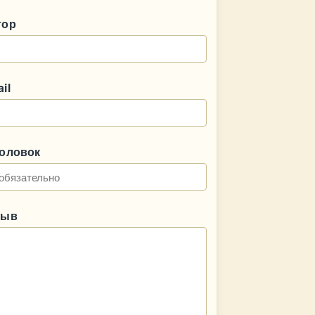
тор
il
головок
зыв