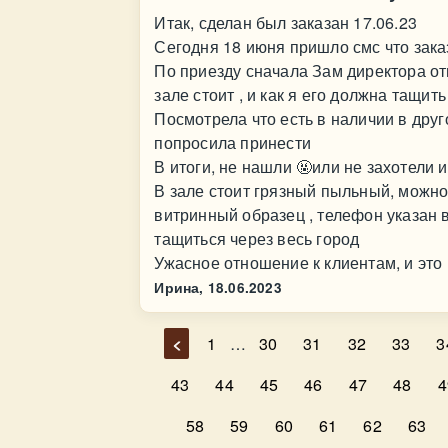
Итак, сделан был заказан 17.06.23
Сегодня 18 июня пришло смс что заказ
По приезду сначала Зам директора отв
зале стоит , и как я его должна тащить
Посмотрела что есть в наличии в другом
попросила принести
В итоги, не нашли 🤬или не захотели и
В зале стоит грязный пыльный, можно 
витринный образец , телефон указан 
тащиться через весь город
Ужасное отношение к клиентам, и это
Ирина,
18.06.2023
<
1
…
30
31
32
33
3
43
44
45
46
47
48
4
58
59
60
61
62
63