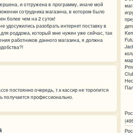
ершена, и отгружена в программу, иначе мой
маг
иложении сотрудника магазина, в котором было
игр
ен более чем на 2 суток!
пре
не удосужились разобрать интернет поставку в
дет
 для роддома, который мне нужен уже сейчас, так
Ker
Fut
ения работников данного магазина, я должна
Jac
удобства?!
кол
мар
Pri
Clu
Нес
Пал
ссе постоянно очередь, т.к кассир не торопится
ить получается профессионально.
Ко
Рос
(49
й
Рос