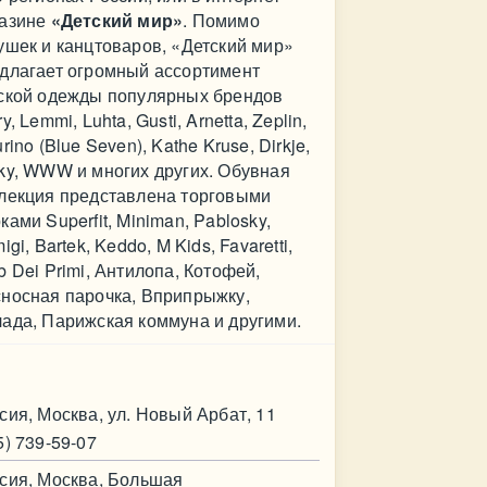
азине
«Детский мир»
. Помимо
ушек и канцтоваров, «Детский мир»
длагает огромный ассортимент
ской одежды популярных брендов
ry, Lemmi, Luhta, Gusti, Arnetta, Zeplin,
urino (Blue Seven), Kathe Kruse, Dirkje,
ky, WWW и многих других. Обувная
лекция представлена торговыми
ками Superfit, Miniman, Pablosky,
migi, Bartek, Keddo, M Kids, Favaretti,
b Dei Primi, Антилопа, Котофей,
носная парочка, Вприпрыжку,
ада, Парижская коммуна и другими.
нтакт
сия, Москва, ул. Новый Арбат, 11
5) 739-59-07
сия, Москва, Большая