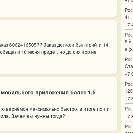
Рос
41
+7 
Рос
5-й
аказ 6062416505?? Заказ должен был прийти 14
8 (
обещали 18 июня придёт, но до сих пор не
Рос
Ста
+7 
Рос
123
е мобильного приложения более 1.5
+7 
Рос
что вернёмся максимально быстро, в итоге почти
учила. Зачем вы нужны тогда?
+7 
Рос