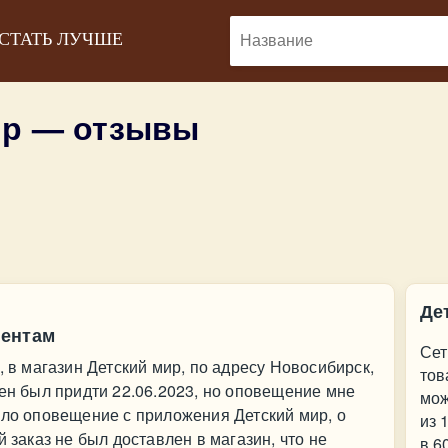
 СТАТЬ ЛУЧШЕ
ир — отзывы
Де
иентам
Сет
, в магазин Детский мир, по адресу Новосибирск,
тов
жен был придти 22.06.2023, но оповещение мне
мож
шло оповещение с приложения Детский мир, о
из 
й заказ не был доставлен в магазин, что не
в 6