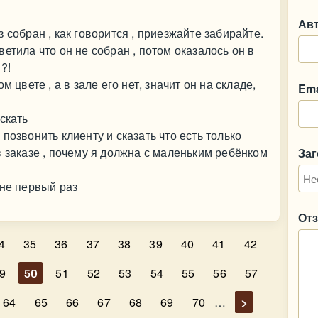
Ав
 собран , как говорится , приезжайте забирайте.
етила что он не собран , потом оказалось он в
 ?!
 цвете , а в зале его нет, значит он на складе,
Ema
скать
позвонить клиенту и сказать что есть только
в заказе , почему я должна с маленьким ребёнком
За
 не первый раз
От
4
35
36
37
38
39
40
41
42
9
50
51
52
53
54
55
56
57
64
65
66
67
68
69
70
…
>