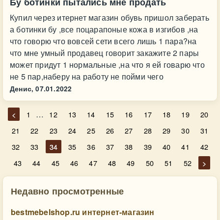
Бу ботинки пытались мне продать
Купил через итернет магазин обувь пришол заберать
а ботинки бу ,все поцарапоные кожа в изгибов ,на
что говорю что вовсей сети всего лишь 1 пара?на
что мне умный продавец говорит закажите 2 пары
может придут 1 нормальные ,на что я ей говарю что
не 5 пар,наберу на работу не пойми чего
Денис,
07.01.2022
…
<
1
12
13
14
15
16
17
18
19
20
21
22
23
24
25
26
27
28
29
30
31
32
33
34
35
36
37
38
39
40
41
42
43
44
45
46
47
48
49
50
51
52
>
Недавно просмотренные
bestmebelshop.ru интернет-магазин