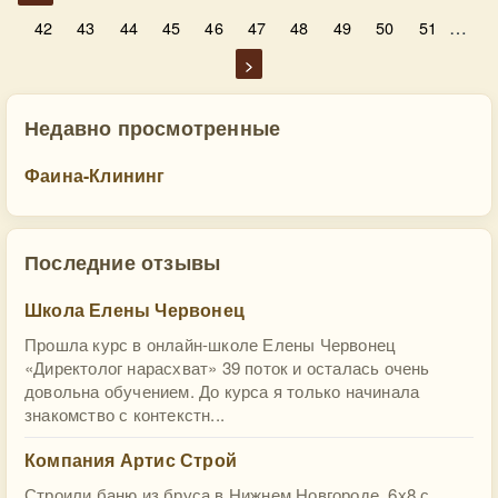
…
42
43
44
45
46
47
48
49
50
51
>
Недавно просмотренные
Фаина-Клининг
Последние отзывы
Школа Елены Червонец
Прошла курс в онлайн-школе Елены Червонец
«Директолог нарасхват» 39 поток и осталась очень
довольна обучением. До курса я только начинала
знакомство с контекстн...
Компания Артис Строй
Строили баню из бруса в Нижнем Новгороде. 6х8 с