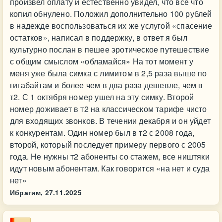
произвел оплату и естественно увидел, что все что
копил обнулено. Положил дополнительно 100 рублей
в надежде воспользоваться их же услугой «спасение
остатков», написал в поддержку, в ответ я был
культурно послан в пешее эротическое путешествие
с общим смыслом «обламайся» На тот момент у
меня уже была симка с лимитом в 2,5 раза выше по
гигабайтам и более чем в два раза дешевле, чем в
т2. С 1 октября номер ушел на эту симку. Второй
номер доживает в т2 на классическом тарифе чисто
для входящих звонков. В течении декабря и он уйдет
к конкурентам. Один номер был в т2 с 2008 года,
второй, который последует примеру первого с 2005
года. Не нужны т2 абоненты со стажем, все ништяки
идут новым абонентам. Как говорится «на нет и суда
нет»
Ибрагим,
27.11.2025