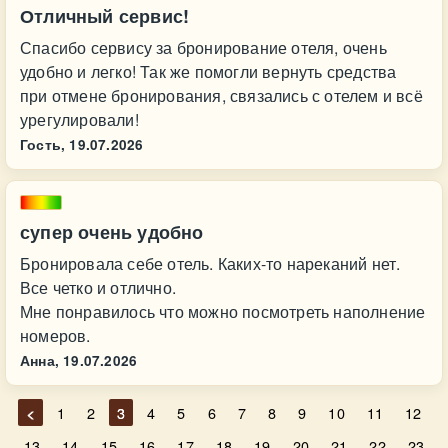
Отличный сервис!
Спасибо сервису за бронирование отеля, очень
удобно и легко! Так же помогли вернуть средства
при отмене бронирования, связались с отелем и всё
урегулировали!
Гость,
19.07.2026
супер очень удобно
Бронировала себе отель. Каких-то нареканий нет.
Все четко и отлично.
Мне понравилось что можно посмотреть наполнение
номеров.
Анна,
19.07.2026
<
1
2
3
4
5
6
7
8
9
10
11
12
13
14
15
16
17
18
19
20
21
22
23