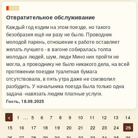
Отвратительное обслуживание
Каждый год ездим на этом поезде, но такого
безобразия ещё ни разу не было. Проводник
молодой парень, отношение к работе оставляет
желать лучшего - в вагоне собиралась толпа
молодых людей, шум, люди Мино них пройти не
могла, а проводнику не было никакого дела, на всей
протяжении поездки туалетная бумага
отсутствовала, в пять утра даже не соизволил
разбудить. У начальника поезда была только одна
задача -навязать людям платные услуги.
Гость,
18.09.2025
…
<
1
5
6
7
8
9
10
11
12
13
14
15
16
17
18
19
20
21
22
23
24
25
26
27
28
29
30
31
32
33
34
35
36